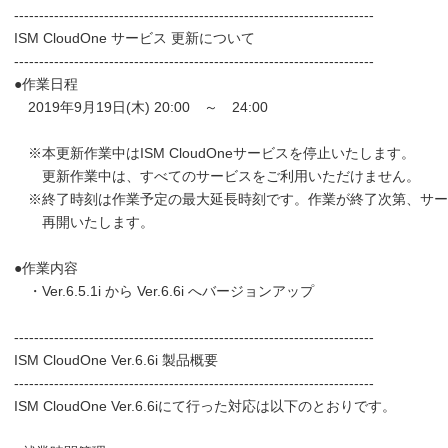
------------------------------------------------------------------------
ISM CloudOne サービス 更新について
------------------------------------------------------------------------
●作業日程
2019年9月19日(木) 20:00 ～ 24:00
※本更新作業中はISM CloudOneサービスを停止いたします。
更新作業中は、すべてのサービスをご利用いただけません。
※終了時刻は作業予定の最大延長時刻です。作業が終了次第、サー
再開いたします。
●作業内容
・Ver.6.5.1i から Ver.6.6i へバージョンアップ
------------------------------------------------------------------------
ISM CloudOne Ver.6.6i 製品概要
------------------------------------------------------------------------
ISM CloudOne Ver.6.6iにて行った対応は以下のとおりです。