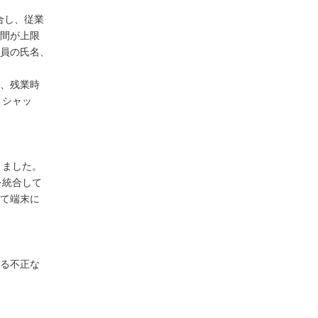
合し、従業
間が上限
員の氏名、
、残業時
 シャッ
りました。
を統合して
て端末に
。
る不正な