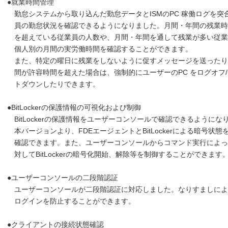
●就業時間管理
勤怠システムから取り込んだ勤怠データとISMのPC 稼働ログを突
員の勤怠状況を確認できるようになりました。月間・年間の残業時
を超えている従業員の人数や、月間・年間を通して残業が多い従業
個人別の月間の実労働時間を確認することができます。
また、特定の曜日に残業をしないように促すメッセージを送ったり
間が許容時間を超えた場合は、強制的にユーザーのPC をログオフ/
トダウンしたりできます。
●BitLockerの保護情報の可視化および制御
BitLockerの保護情報をユーザーコンソールで確認できるようにな
本バージョンより、FDEエージェントとBitLockerによる暗号状態
確認できます。また、ユーザーコンソールからコマンド実行によっ
対してBitLockerの暗号化開始、解除等を制御することができます
●ユーザーコンソールの二段階認証
ユーザーコンソールが二段階認証に対応しました。なりすましによ
ログインを防止することができます。
●クライアントの接続状態確認