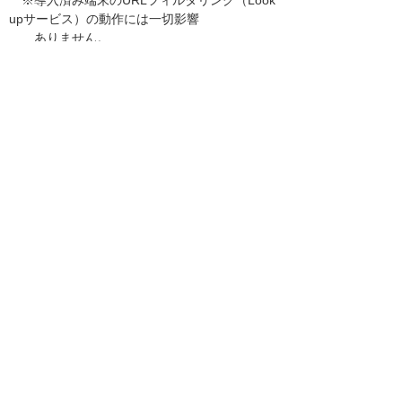
※導入済み端末のURLフィルタリング（Look
upサービス）の動作には一切影響
ありません。
●作業内容
・6月28日に発生した事象の原因調査
2020年6月28日のメンテナンス時に発生した
問題について、リプレース環境
固有の要因により発生していた可能性が考え
られる事から、リプレース手順の
事前確認のため管理サーバーのメンテナンス
を実施いたします。
------------------------------------------------------------
------------
お知らせ一覧へ
お客様マイページ
最新のお知らせ
お知らせ
イベント・セミナー
お問い合わせ