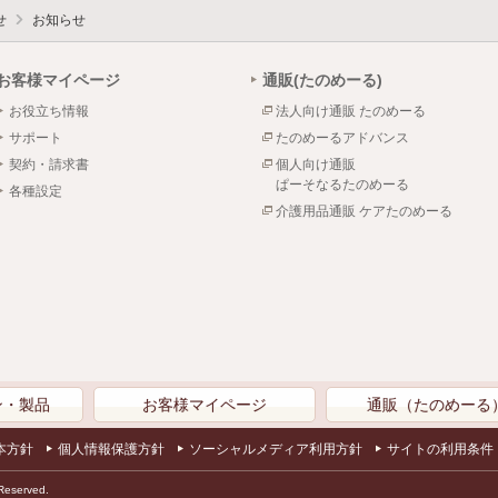
せ
お知らせ
お客様マイページ
通販(たのめーる)
お役立ち情報
法人向け通販 たのめーる
サポート
たのめーるアドバンス
契約・請求書
個人向け通販
ぱーそなるたのめーる
各種設定
介護用品通販 ケアたのめーる
ン・製品
お客様マイページ
通販（たのめーる
本方針
個人情報保護方針
ソーシャルメディア利用方針
サイトの利用条件
Reserved.