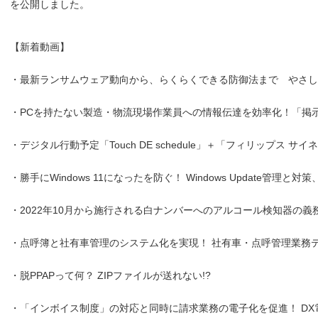
を公開しました。
【新着動画】
・最新ランサムウェア動向から、らくらくできる防御法まで やさし
・PCを持たない製造・物流現場作業員への情報伝達を効率化！「掲示
・デジタル行動予定「Touch DE schedule」＋「フィリップス 
・勝手にWindows 11になったを防ぐ！ Windows Update管理
・2022年10月から施行される白ナンバーへのアルコール検知器の義
・点呼簿と社有車管理のシステム化を実現！ 社有車・点呼管理業務
・脱PPAPって何？ ZIPファイルが送れない!?
・「インボイス制度」の対応と同時に請求業務の電子化を促進！ DX電