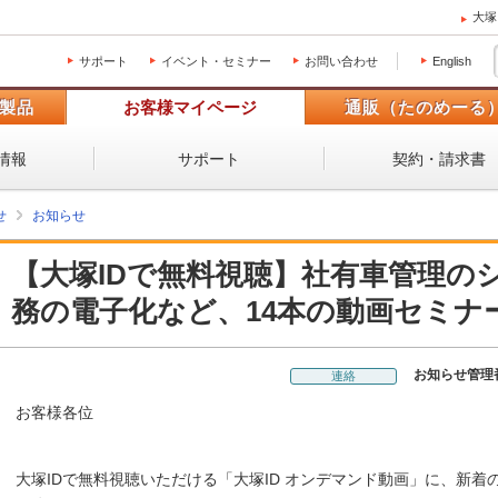
大塚
サポート
イベント・セミナー
お問い合わせ
English
製品
お客様マイページ
通販（たのめーる
情報
サポート
契約・請求書
せ
お知らせ
【大塚IDで無料視聴】社有車管理の
務の電子化など、14本の動画セミナ
お知らせ管理
連絡
お客様各位
大塚IDで無料視聴いただける「大塚ID オンデマンド動画」に、新