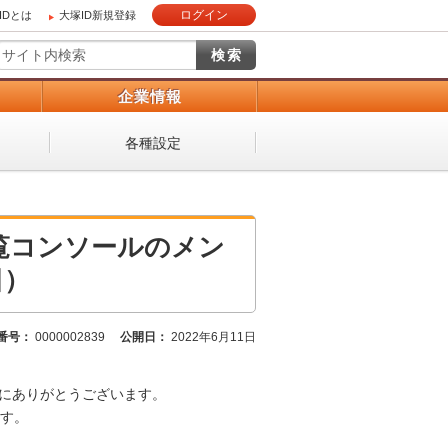
ログイン
IDとは
大塚ID新規登録
）
企業情報
各種設定
b閲覧コンソールのメン
日）
番号：
0000002839
公開日：
2022年6月11日
、誠にありがとうございます。
す。