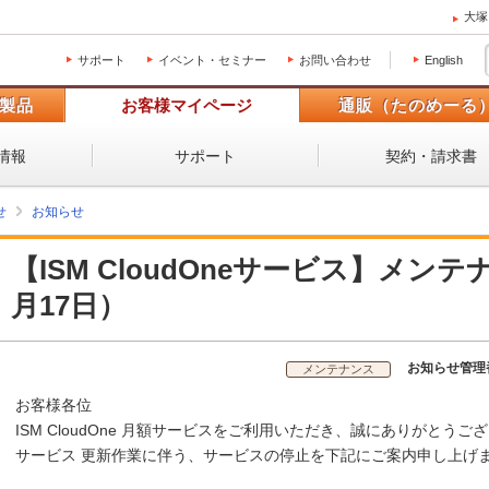
大塚
サポート
イベント・セミナー
お問い合わせ
English
製品
お客様マイページ
通販（たのめーる
情報
サポート
契約・請求書
せ
お知らせ
【ISM CloudOneサービス】メン
月17日）
お知らせ管理
メンテナンス
お客様各位
ISM CloudOne 月額サービスをご利用いただき、誠にありがとうご
サービス 更新作業に伴う、サービスの停止を下記にご案内申し上げ