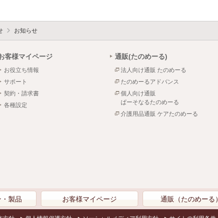
せ
お知らせ
お客様マイページ
通販(たのめーる)
お役立ち情報
法人向け通販 たのめーる
サポート
たのめーるアドバンス
契約・請求書
個人向け通販
ぱーそなるたのめーる
各種設定
介護用品通販 ケアたのめーる
ン・製品
お客様マイページ
通販（たのめーる