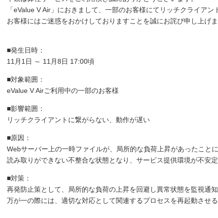
「eValue V Air」におきまして、一部のお客様にてリッチクライ
お客様にはご迷惑をおかけしておりますことを誠にお詫び申し上げま
■発生日時：
11月1日 ～ 11月8日 17:00頃
■対象範囲：
eValue V Airご利用中の一部のお客様
■影響範囲：
リッチクライアントに繋がらない、動作が遅い
■原因：
Webサーバー上の一時ファイルが、局所的な負荷上昇があったこと
読み取りができない不整合な状態となり、サービス提供環境が不安定
■対策：
再発防止策として、局所的な負荷の上昇を回避し異常状態を監視通知
万が一の際には、適切な対応として関連するプロセスを再起動させ