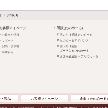
せ
お知らせ
お客様マイページ
通販(たのめーる)
お役立ち情報
法人向け通販 たのめーる
サポート
たのめーるアドバンス
契約・請求書
個人向け通販
ぱーそなるたのめーる
各種設定
介護用品通販 ケアたのめーる
ン・製品
お客様マイページ
通販（たのめーる