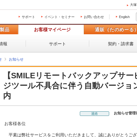
大塚
サポート
イベント・セミナー
お問い合わせ
English
製品
お客様マイページ
通販（たのめーる
情報
サポート
契約・請求書
せ
お知らせ
【SMILEリモートバックアップサー
ジツール不具合に伴う自動バージョ
内
お知らせ管理
連絡
お客様各位
平素は弊社サービスをご利用いただきまして、誠にありがとうござ