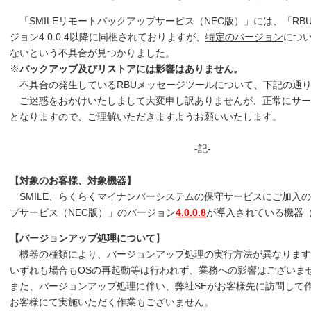
「SMILEリモートバックアップサービス（NEC版）」には、「R
ジョン4.0.0.4以降に同梱されておりますが、
特定のバージョン
につ
ないという不具合が見つかりました。
※
バックアップ及びリストアには影響はありません。
不具合の発生しているRBUメッセージツールについて、下記の通
ご迷惑をおかけいたしまして大変申し訳ありませんが、正常にサー
となりますので、ご理解いただきますようお願いいたします。
-記-
【対象のお客様、対象機器】
SMILE、らくらくマイナンバーシステムの保守サービスにご加入の
プサービス（NEC版）」のバージョン
4.0.0.8
が導入されている機器（
【バージョンアップ処理について
】
機器の種類により、バージョンアップ処理の実行方法が異なります
いずれも場合もOSの再起動等は行われず、業務への影響はございま
また、バージョンアップ処理に伴い、弊社SEがお客様先に訪問して
お客様にて実施いただく作業もございません。