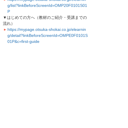
g/list?linkBeforeScreenId=OMP20F0101S01
P
▼はじめての方へ（教材のご紹介・受講までの
流れ）
https://mypage.otsuka-shokai.co.jp/elearnin
g/detail?linkBeforeScreenId=OMPE0F0101S
01P&c=first-guide
＊大塚IDとは＊
大塚IDでログインすると、ビジネスeラーニン
グ以外にも便利なメニューがご利用いただけま
す。
大塚IDのメリットや登録方法を、動画を交えて
ご紹介しています。
▼大塚IDではじめよう！
https://www.otsuka-shokai.co.jp/otsuka-id/
引き続き、お客様に役立つ機能やサービスの改
善に努めて参ります。