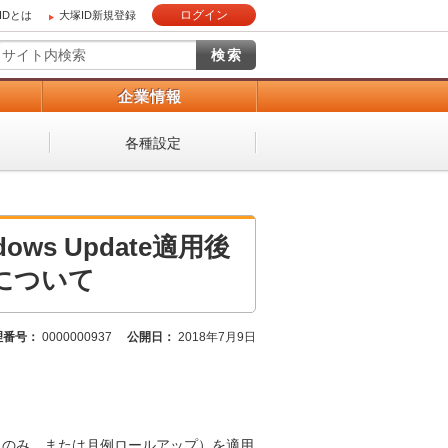
ログイン
IDとは
大塚ID新規登録
）
企業情報
各種設定
ows Update適用後
について
理番号：
0000000937
公開日：
2018年7月9日
ティのみ、または月例ロールアップ）を適用