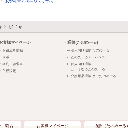
お客様マイページトップへ
せ
お知らせ
お客様マイページ
通販(たのめーる)
お役立ち情報
法人向け通販 たのめーる
サポート
たのめーるアドバンス
契約・請求書
個人向け通販
ぱーそなるたのめーる
各種設定
介護用品通販 ケアたのめーる
ン・製品
お客様マイページ
通販（たのめーる