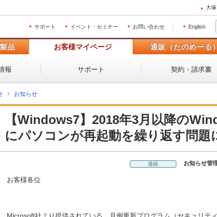
大塚
サポート
イベント・セミナー
お問い合わせ
English
製品
お客様マイページ
通販（たのめーる
情報
サポート
契約・請求書
せ
お知らせ
【Windows7】2018年3月以降のWind
にパソコンが再起動を繰り返す問題
お知らせ管
連絡
お客様各位
Microsoft社より提供されている、月例更新プログラム（セキュリ