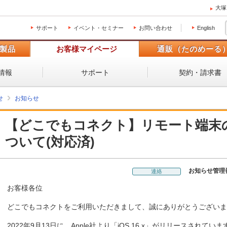
大塚
サポート
イベント・セミナー
お問い合わせ
English
製品
お客様マイページ
通販（たのめーる
情報
サポート
契約・請求書
せ
お知らせ
【どこでもコネクト】リモート端末のi
ついて(対応済)
お知らせ管理
連絡
お客様各位
どこでもコネクトをご利用いただきまして、誠にありがとうございま
2022年9月13日に、Apple社より「iOS 16.x」がリリースされていま