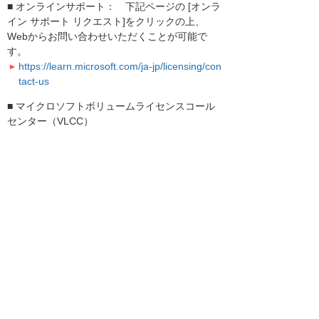
■ オンラインサポート： 下記ページの [オンラ
イン サポート リクエスト]をクリックの上、
Webからお問い合わせいただくことが可能で
す。
https://learn.microsoft.com/ja-jp/licensing/con
tact-us
■ マイクロソフトボリュームライセンスコール
センター（VLCC）
TEL: 0120-737-565 (9：00-17：30、土日祝
日、MS社指定休業日を除く)
※録音の可否を選択後、自動音声案内に「は
い」と回答することでMS担当者に繋がります。
何卒、よろしくお願い申し上げます。
お客様マイページトップへ
お客様マイページ
最新のお知らせ
お知らせ
イベント・セミナー
お問い合わせ