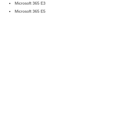
Microsoft 365 E3
Microsoft 365 E5
OneDrive for Business P1相当が含まれるプ
ラン
Microsoft 365 Apps for business
Microsoft 365 Apps for enterprise
お客様にはご不便をおかけしますが、何卒ご了
承いただきますようお願いいたします。
今後ともたよれーるMicrosoft 365をご愛顧いた
だけますようお願い申し上げます。
------------------------------------------------------------
--
株式会社 大塚商会 MMプロモーション部
365service@otsuka-shokai.co.jp
営業時間 9:00～17:30（土日祝日／当社休業日
を除く）