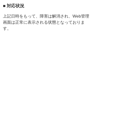
■ 対応状況
上記日時をもって、障害は解消され、Web管理
画面は正常に表示される状態となっておりま
す。
本障害によりご不便をおかけしましたことを深
くお詫び申し上げます。今後とも何卒よろしく
お願いいたします。
お客様マイページトップへ
お客様マイページ
最新のお知らせ
お知らせ
イベント・セミナー
お問い合わせ
ニュース・お知らせ
情報セキュリティ基本方針
個人情報保護方針
ソーシャルメディア利用方針