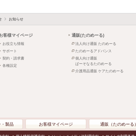
せ
お知らせ
お客様マイページ
通販(たのめーる)
お役立ち情報
法人向け通販 たのめーる
サポート
たのめーるアドバンス
契約・請求書
個人向け通販
ぱーそなるたのめーる
各種設定
介護用品通販 ケアたのめーる
ン・製品
お客様マイページ
通販（たのめーる