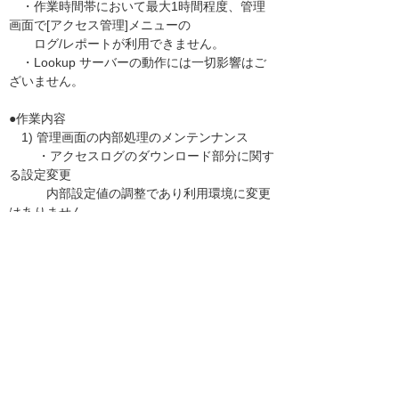
・作業時間帯において最大1時間程度、管理
画面で[アクセス管理]メニューの
ログ/レポートが利用できません。
・Lookup サーバーの動作には一切影響はご
ざいません。
●作業内容
1) 管理画面の内部処理のメンテンナンス
・アクセスログのダウンロード部分に関す
る設定変更
内部設定値の調整であり利用環境に変更
はありません。
2) Windows版クライアントプログラムの更新
・Windowsクライアントで使用しているO
penSSLのバージョン更新
------------------------------------------------------------
------------
お客様マイページトップへ