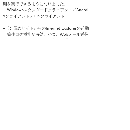
期を実行できるようになりました。
Windowsスタンダードクライアント／Androi
dクライアント／iOSクライアント
●ピン留めサイトからのInternet Explorerの起動
操作ログ機能が有効、かつ、Webメール送信
ログ／Webアクセスログが有効の場
合でも、Internet Explorerのピン留めサイト
からのInternet Explorerの起動
を許可することができるようになりました。
●Adobe対応製品の追加
ライセンス管理可能なAdobe製品を追加しま
した。
●ライブラリ脆弱性対応
コンソールに含まれるライブラリの脆弱性に
対応しました。
https://jvndb.jvn.jp/ja/contents/2019/JVNDB-2
019-012541.html