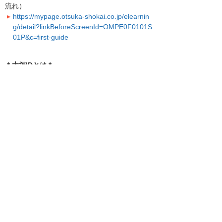
流れ）
https://mypage.otsuka-shokai.co.jp/elearnin
g/detail?linkBeforeScreenId=OMPE0F0101S
01P&c=first-guide
＊大塚IDとは＊
大塚IDでログインすると、ビジネスeラーニン
グ以外にも便利なメニューがご利用いただけま
す。
大塚IDのメリットや登録方法を、動画を交えて
ご紹介しています。
▼大塚IDではじめよう！
https://www.otsuka-shokai.co.jp/otsuka-id/
引き続き、お客様に役立つ機能やサービスの改
善に努めて参ります。
以上