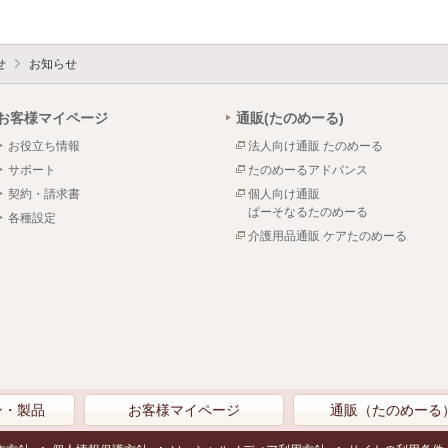
せ
お知らせ
お客様マイページ
通販(たのめーる)
お役立ち情報
法人向け通販 たのめーる
サポート
たのめーるアドバンス
契約・請求書
個人向け通販
ぱーそなるたのめーる
各種設定
介護用品通販 ケアたのめーる
ン・製品
お客様マイページ
通販（たのめーる