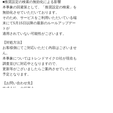
■推奨設定の検索の無効化による影響
本事象の回避策として、「推奨設定の検索」を
無効化させていただいております。
そのため、サービスをご利用いただいている端
末にて5月15日以降の最新のルールアップデー
トが
適用されていない可能性がございます。
【対処方法】
お客様側にてご対応いただく内容はございませ
ん。
本事象についてはトレンドマイクロ社が現在も
調査並びに対応中となりますので、
更新等がございましたらご案内させていただく
予定となります。
【お問い合わせ先】
株式会社 大塚商会
たよれーるコンタクトセンター・テクニカルサ
ポートセンター
らくらくサーバーセキュリティ 担当
メール： itsupport@otsuka-shokai.co.jp