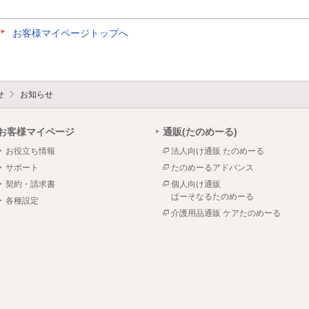
お客様マイページトップへ
せ
お知らせ
お客様マイページ
通販(たのめーる)
お役立ち情報
法人向け通販 たのめーる
サポート
たのめーるアドバンス
契約・請求書
個人向け通販
ぱーそなるたのめーる
各種設定
介護用品通販 ケアたのめーる