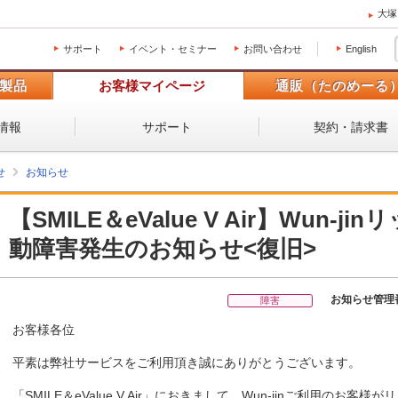
大塚
サポート
イベント・セミナー
お問い合わせ
English
製品
お客様マイページ
通販（たのめーる
情報
サポート
契約・請求書
せ
お知らせ
【SMILE＆eValue V Air】Wun-
動障害発生のお知らせ<復旧>
お知らせ管理
障害
お客様各位
平素は弊社サービスをご利用頂き誠にありがとうございます。
「SMILE＆eValue V Air」におきまして、Wun-jinご利用の