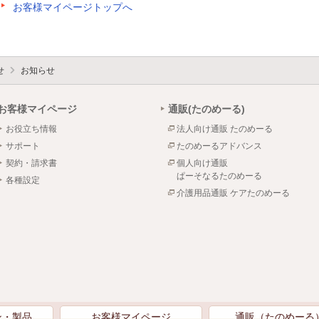
お客様マイページトップへ
せ
お知らせ
お客様マイページ
通販(たのめーる)
お役立ち情報
法人向け通販 たのめーる
サポート
たのめーるアドバンス
契約・請求書
個人向け通販
ぱーそなるたのめーる
各種設定
介護用品通販 ケアたのめーる
ン・製品
お客様マイページ
通販（たのめーる