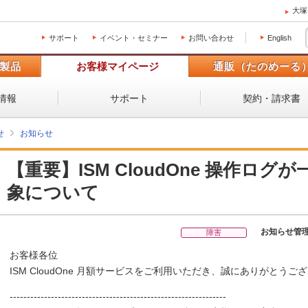
大塚
サポート
イベント・セミナー
お問い合わせ
English
製品
お客様マイページ
通販（たのめーる
情報
サポート
契約・請求書
せ
お知らせ
【重要】ISM CloudOne 操作ロ
象について
お知らせ管
障害
お客様各位
ISM CloudOne 月額サービスをご利用いただき、誠にありがとうご
---------------------------------------------------------------