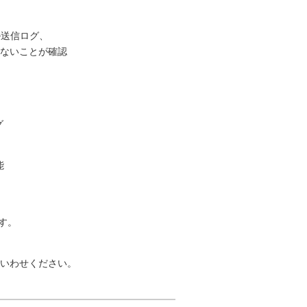
ール送信ログ、
ないことが確認
グ
能
ます。
問いわせください。