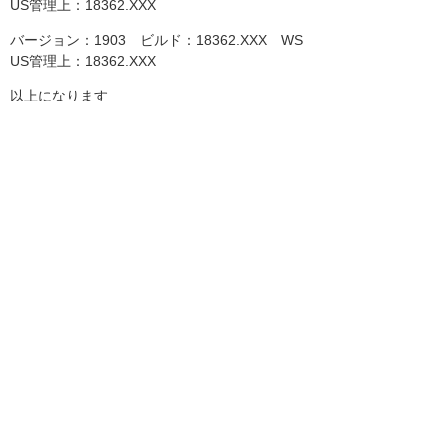
US管理上：18362.XXX
バージョン：1903 ビルド：18362.XXX WS
US管理上：18362.XXX
以上になります
今後ともたよれーる らくらくWSUSをご愛顧い
ただけますようお願い申し上げます。
お客様マイページトップへ
お客様マイページ
最新のお知らせ
お知らせ
イベント・セミナー
お問い合わせ
ニュース・お知らせ
情報セキュリティ基本方針
個人情報保護方針
ソーシャルメディア利用方針
サイトの利用条件
ヘルプ
サイトマップ
English