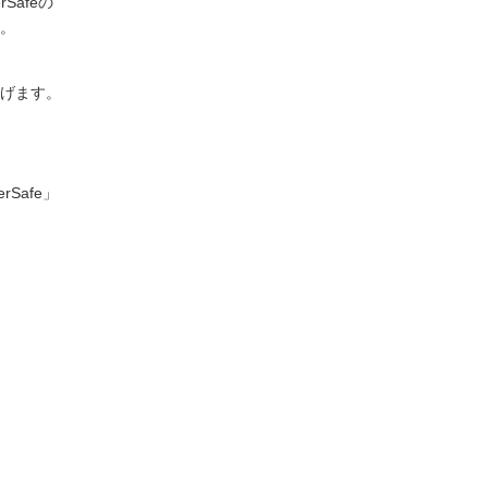
rSafeの
。
げます。
erSafe」