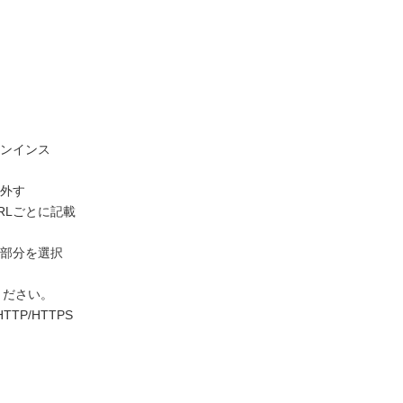
ンインス
外す
RLごとに記載
力部分を選択
てください。
P/HTTPS