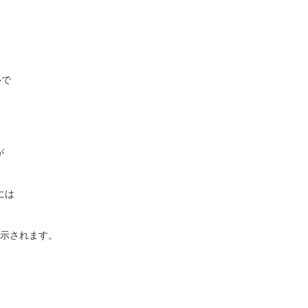
ルで
が
には
示されます。