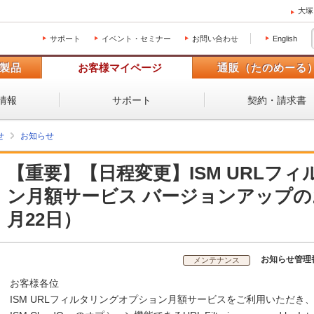
大塚
サポート
イベント・セミナー
お問い合わせ
English
製品
お客様マイページ
通販（たのめーる
情報
サポート
契約・請求書
せ
お知らせ
【重要】【日程変更】ISM URLフ
ン月額サービス バージョンアップのお
月22日）
お知らせ管理
メンテナンス
お客様各位
ISM URLフィルタリングオプション月額サービスをご利用いただき