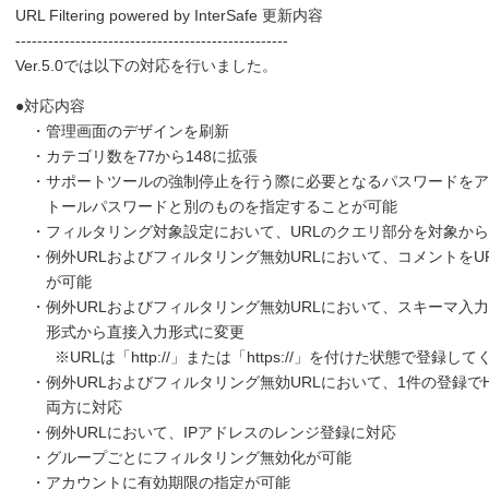
URL Filtering powered by InterSafe 更新内容
--------------------------------------------------
Ver.5.0では以下の対応を行いました。
●対応内容
・管理画面のデザインを刷新
・カテゴリ数を77から148に拡張
・サポートツールの強制停止を行う際に必要となるパスワードをア
トールパスワードと別のものを指定することが可能
・フィルタリング対象設定において、URLのクエリ部分を対象から
・例外URLおよびフィルタリング無効URLにおいて、コメントをU
が可能
・例外URLおよびフィルタリング無効URLにおいて、スキーマ入
形式から直接入力形式に変更
※URLは「http://」または「https://」を付けた状態で登録し
・例外URLおよびフィルタリング無効URLにおいて、1件の登録でHTT
両方に対応
・例外URLにおいて、IPアドレスのレンジ登録に対応
・グループごとにフィルタリング無効化が可能
・アカウントに有効期限の指定が可能