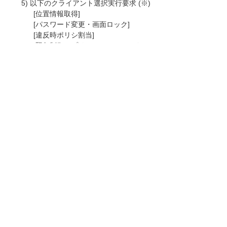
5) 以下のクライアント選択実行要求 (※)
[位置情報取得]
[パスワード変更・画面ロック]
[違反時ポリシ割当]
[緊急制御アプリケーションロック]
[メモリ初期化]
[違反時ポリシ解除]
[緊急制御アプリケーションアンロッ
ク]
※メンテナンス中にユーザーコンソールか
ら実行することはできますが、
Android端末への処理はメンテナンス終
了後に実行されます。
------------------------------------------------------------
------------
お客様マイページトップへ
お客様マイページ
最新のお知らせ
お知らせ