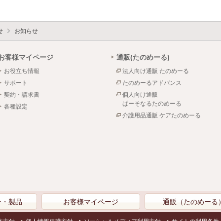
せ
お知らせ
お客様マイページ
通販(たのめーる)
お役立ち情報
法人向け通販 たのめーる
サポート
たのめーるアドバンス
契約・請求書
個人向け通販
ぱーそなるたのめーる
各種設定
介護用品通販 ケアたのめーる
ン・製品
お客様マイページ
通販（たのめーる