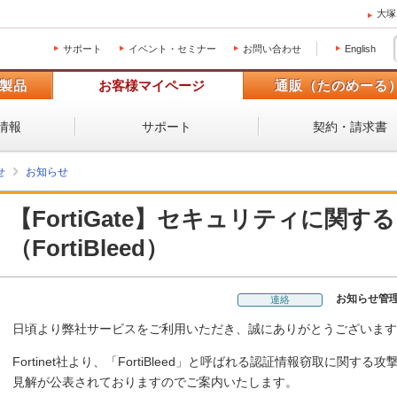
大塚
サポート
イベント・セミナー
お問い合わせ
English
製品
お客様マイページ
通販（たのめーる
情報
サポート
契約・請求書
せ
お知らせ
【FortiGate】セキュリティに関す
（FortiBleed）
お知らせ管
連絡
日頃より弊社サービスをご利用いただき、誠にありがとうございます
Fortinet社より、「FortiBleed」と呼ばれる認証情報窃取に関する
見解が公表されておりますのでご案内いたします。