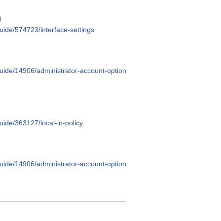
化）
guide/574723/interface-settings
-guide/14906/administrator-account-option
uide/363127/local-in-policy
-guide/14906/administrator-account-option