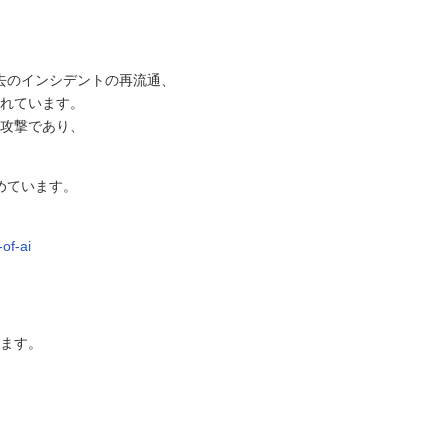
た過去のインシデントの再流通、
れています。
攻撃であり、
進めています。
of-ai
ます。