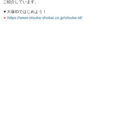
ご紹介しています。
▼大塚IDではじめよう！
https://www.otsuka-shokai.co.jp/otsuka-id/
引き続き、お客様にとって役立つ機能やサービ
スの改善に努めてまいります。
お客様マイページトップへ
お客様マイページ
最新のお知らせ
お知らせ
イベント・セミナー
お問い合わせ
ニュース・お知らせ
情報セキュリティ基本方針
個人情報保護方針
ソーシャルメディア利用方針
サイトの利用条件
ヘルプ
サイトマップ
English