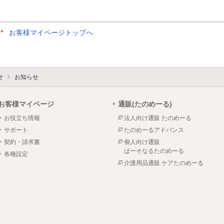
お客様マイページトップへ
せ
お知らせ
お客様マイページ
通販(たのめーる)
お役立ち情報
法人向け通販 たのめーる
サポート
たのめーるアドバンス
契約・請求書
個人向け通販
ぱーそなるたのめーる
各種設定
介護用品通販 ケアたのめーる