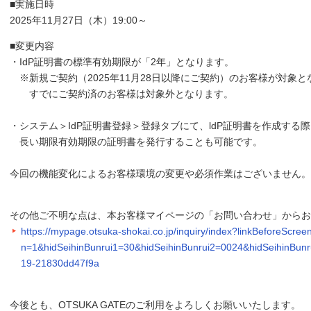
■実施日時
2025年11月27日（木）19:00～
■変更内容
・IdP証明書の標準有効期限が「2年」となります。
※新規ご契約（2025年11月28日以降にご契約）のお客様が対象と
すでにご契約済のお客様は対象外となります。
・システム＞IdP証明書登録＞登録タブにて、ldP証明書を作成する
長い期限有効期限の証明書を発行することも可能です。
今回の機能変化によるお客様環境の変更や必須作業はございません。
その他ご不明な点は、本お客様マイページの「お問い合わせ」から
https://mypage.otsuka-shokai.co.jp/inquiry/index?linkBefore
n=1&hidSeihinBunrui1=30&hidSeihinBunrui2=0024&hidSeihinBu
19-21830dd47f9a
今後とも、OTSUKA GATEのご利用をよろしくお願いいたします。