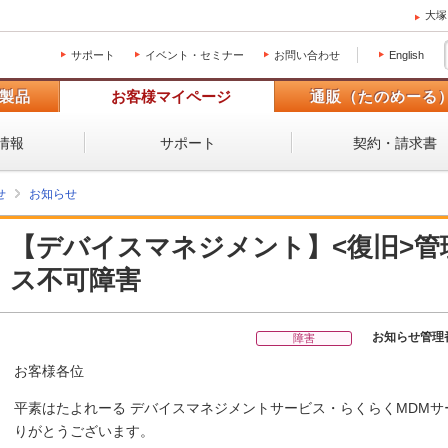
大塚
サポート
イベント・セミナー
お問い合わせ
English
製品
お客様マイページ
通販（たのめーる
情報
サポート
契約・請求書
せ
お知らせ
【デバイスマネジメント】<復旧>
ス不可障害
お知らせ管理
障害
お客様各位
平素はたよれーる デバイスマネジメントサービス・らくらくMDM
りがとうございます。