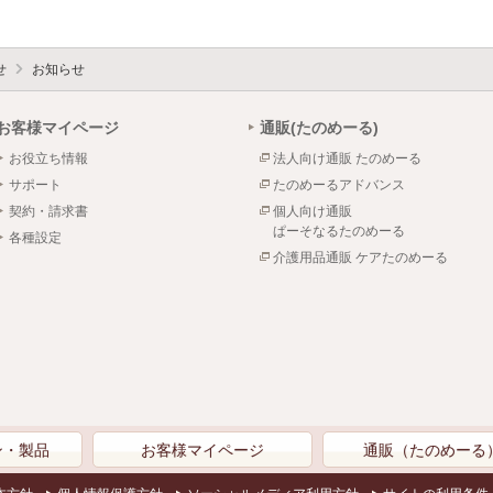
せ
お知らせ
お客様マイページ
通販(たのめーる)
お役立ち情報
法人向け通販 たのめーる
サポート
たのめーるアドバンス
契約・請求書
個人向け通販
ぱーそなるたのめーる
各種設定
介護用品通販 ケアたのめーる
ン・製品
お客様マイページ
通販（たのめーる