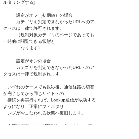
ルタリングする]
・設定がオフ（初期値）の場合
カテゴリを判定できなかったURLへのア
クセスは一律で許可されます。
（規制対象カテゴリのページであっても
一時的に閲覧できる状態と
なります）
・設定がオンの場合
カテゴリを判定できなかったURLへのア
クセスは一律で規制されます。
いずれのケースでも数秒後、通信経路の切替
が完了してから同じサイトへの
接続を再実行すれば、Lookup通信が成功する
ようになり、正常にフィルタリ
ングがおこなわれる状態へ復旧します。
※管理画面 および 管理サービス（ルール更
新やアカウント登録/削除）への