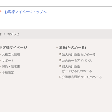
お客様マイページトップへ
せ
お知らせ
お客様マイページ
通販(たのめーる)
お役立ち情報
法人向け通販 たのめーる
サポート
たのめーるアドバンス
契約・請求書
個人向け通販
ぱーそなるたのめーる
各種設定
介護用品通販 ケアたのめーる