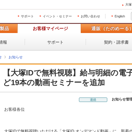
大塚
サポート
イベント・セミナー
お問い合わせ
English
製品
お客様マイページ
通販（たのめーる
情報
サポート
契約・請求書
せ
お知らせ
【大塚IDで無料視聴】給与明細の電子
ど19本の動画セミナーを追加
お知らせ管
連絡
お客様各位
大塚IDで無料視聴いただける「大塚ID オンデマンド動画」に、新