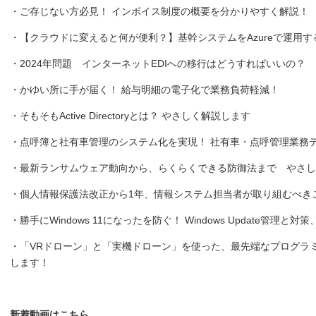
・ご存じない方必見！ インボイス制度の概要を分かりやすく解説！
・【クラウドに変えると何が便利？】基幹システムをAzureで運用す
・2024年問題 インターネットEDIへの移行はどうすればいいの？
・かゆい所に手が届く！ 給与明細の電子化で業務負荷軽減！
・そもそもActive Directoryとは？ やさしく解説します
・点呼簿と社有車管理のシステム化を実現！ 社有車・点呼管理業務
・最新ランサムウェア動向から、らくらくできる防御法まで やさし
・個人情報保護法改正から1年、情報システム担当者が取り組むべき
・勝手にWindows 11になったを防ぐ！ Windows Update管理
・「VRドローン」と「実機ドローン」を使った、最先端なプログラミング授業
します！
新着動画はこちら