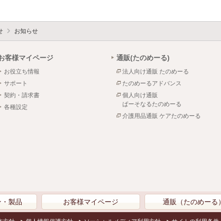
せ
お知らせ
お客様マイページ
通販(たのめーる)
お役立ち情報
法人向け通販 たのめーる
サポート
たのめーるアドバンス
契約・請求書
個人向け通販
ぱーそなるたのめーる
各種設定
介護用品通販 ケアたのめーる
ン・製品
お客様マイページ
通販（たのめーる