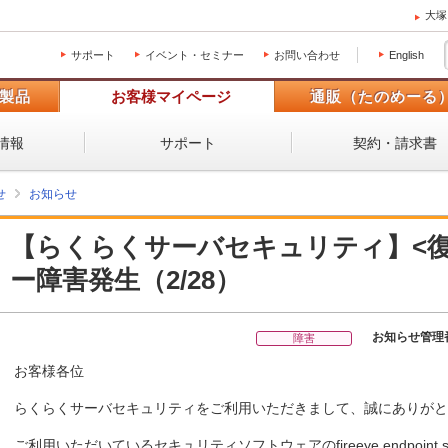
大塚
サポート
イベント・セミナー
お問い合わせ
English
製品
お客様マイページ
通販（たのめーる
情報
サポート
契約・請求書
せ
お知らせ
【らくらくサーバセキュリティ】<復
ー障害発生（2/28）
お知らせ管理
障害
お客様各位
らくらくサーバセキュリティをご利用いただきまして、誠にありがと
ご利用いただいているセキュリティソフトウェアのfireeye endpoint sec