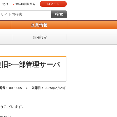
ログイン
IDとは
大塚ID新規登録
）
企業情報
各種設定
旧>一部管理サーバ
番号：
0000005194
公開日：
2025年2月28日
うございます。
urity