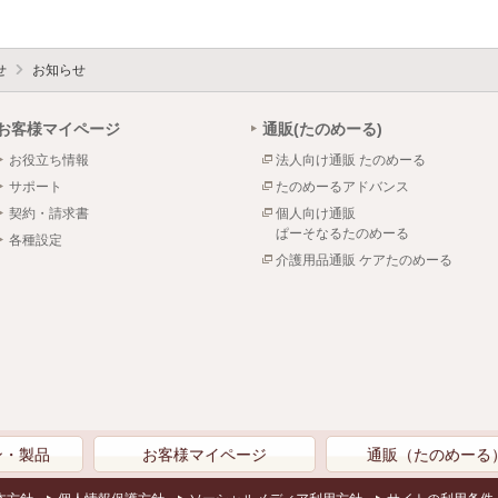
せ
お知らせ
お客様マイページ
通販(たのめーる)
お役立ち情報
法人向け通販 たのめーる
サポート
たのめーるアドバンス
契約・請求書
個人向け通販
ぱーそなるたのめーる
各種設定
介護用品通販 ケアたのめーる
ン・製品
お客様マイページ
通販（たのめーる