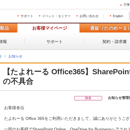
大塚
サポート
イベント・セミナー
お問い合わせ
English
製品
お客様マイページ
通販（たのめーる
情報
サポート
契約・請求書
せ
お知らせ
【たよれーる Office365】SharePoint 
の不具合
お知らせ管理
障害
お客様各位
たよれーる Office 365をご利用いただきまして、誠にありがとうご
一部のお客様でSharePoint Online、OneDrive for Businessへア