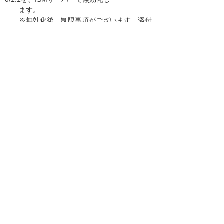
ます。
※無効化後、制限事項がございます。添付
の
「ISM CloudOneサービス更新後の制限
について（202012）.pdf」
をご参照ください。
・サーバー用ミドルウェア更新
ISMサーバーが使用するミドルウェアのバ
ージョンアップです。
------------------------------------------------------------
------------
お客様マイページトップへ
お客様マイページ
最新のお知らせ
お知らせ
イベント・セミナー
お問い合わせ