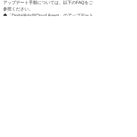
アップデート手順については、以下のFAQをご
参照ください。
◆「DigitalArts@Cloud Agent」のアップデート
方法を教えてください
https://www.pa-solution.net/daj/bs/faq/Detail.
aspx?id=5600
お客様にはご不便をおかけし申し訳ございませ
ん。
何卒ご理解賜りますようお願い申し上げます。
お客様マイページトップへ
お客様マイページ
最新のお知らせ
お知らせ
イベント・セミナー
お問い合わせ