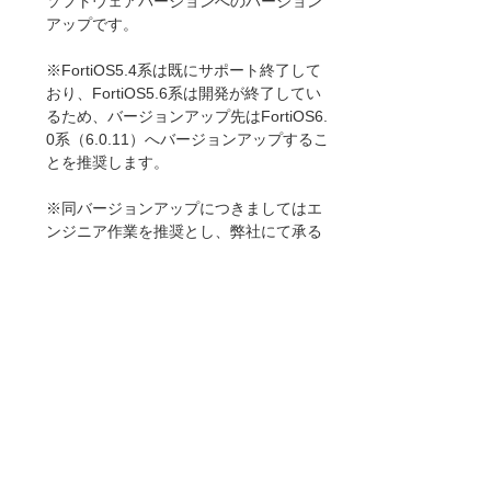
ソフトウェアバージョンへのバージョン
アップです。
※FortiOS5.4系は既にサポート終了して
おり、FortiOS5.6系は開発が終了してい
るため、バージョンアップ先はFortiOS6.
0系（6.0.11）へバージョンアップするこ
とを推奨します。
※同バージョンアップにつきましてはエ
ンジニア作業を推奨とし、弊社にて承る
際には、バージョンアップ保守契約があ
る場合は無償で作業を実施しますが、バ
ージョンアップ保守契約がない場合は別
途有償作業となります。作業費用につき
ましては、担当営業、エンジニアにご相
談をお願いいたします。
参考