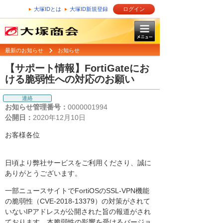
大塚IDとは
大塚ID新規登録
ログイン
最新のお知らせ
お知らせ
【サポート情報】FortiGateにお
ける脆弱性への対応のお願い
連絡
お知らせ管理番号：
0000001994
公開日：
2020年12月10日
お客様各位
日頃より弊社サービスをご利用くださり、誠に
ありがとうございます。
一部ニュースサイトでFortiOSのSSL-VPN機能
の脆弱性（CVE-2018-13379）の対策がされて
いないIPアドレスが公開された旨の報道がされ
ております。本脆弱性の影響を受けるバージョ