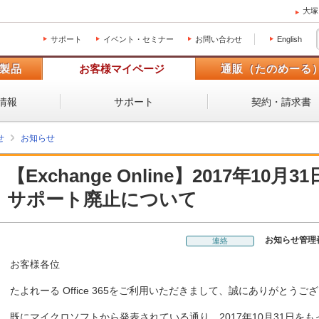
大塚
サポート
イベント・セミナー
お問い合わせ
English
製品
お客様マイページ
通販（たのめーる
情報
サポート
契約・請求書
せ
お知らせ
【Exchange Online】2017年10月31
サポート廃止について
お知らせ管理
連絡
お客様各位
たよれーる Office 365をご利用いただきまして、誠にありがとうご
既にマイクロソフトから発表されている通り、2017年10月31日をもって Exch