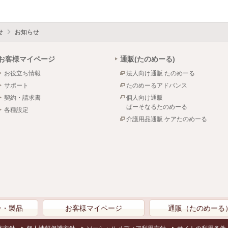
せ
お知らせ
お客様マイページ
通販(たのめーる)
お役立ち情報
法人向け通販 たのめーる
サポート
たのめーるアドバンス
契約・請求書
個人向け通販
ぱーそなるたのめーる
各種設定
介護用品通販 ケアたのめーる
ン・製品
お客様マイページ
通販（たのめーる