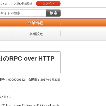
ログイン
IDとは
大塚ID新規登録
）
企業情報
各種設定
日のRPC over HTTP
番号：
0000000682
公開日：
2017年3月23日
ざいます。
ange Online への Outlook から