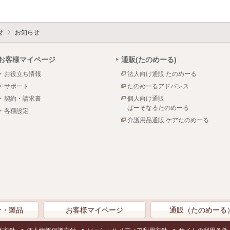
せ
お知らせ
お客様マイページ
通販(たのめーる)
お役立ち情報
法人向け通販 たのめーる
サポート
たのめーるアドバンス
契約・請求書
個人向け通販
ぱーそなるたのめーる
各種設定
介護用品通販 ケアたのめーる
ン・製品
お客様マイページ
通販（たのめーる