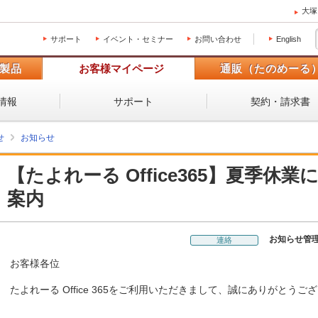
大塚
サポート
イベント・セミナー
お問い合わせ
English
製品
お客様マイページ
通販（たのめーる
情報
サポート
契約・請求書
せ
お知らせ
【たよれーる Office365】夏季休
案内
お知らせ管
連絡
お客様各位
たよれーる Office 365をご利用いただきまして、誠にありがとうご