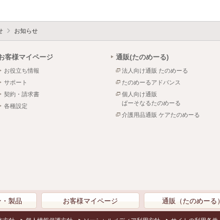
せ
お知らせ
お客様マイページ
通販(たのめーる)
お役立ち情報
法人向け通販 たのめーる
サポート
たのめーるアドバンス
契約・請求書
個人向け通販
ぱーそなるたのめーる
各種設定
介護用品通販 ケアたのめーる
ン・製品
お客様マイページ
通販（たのめーる