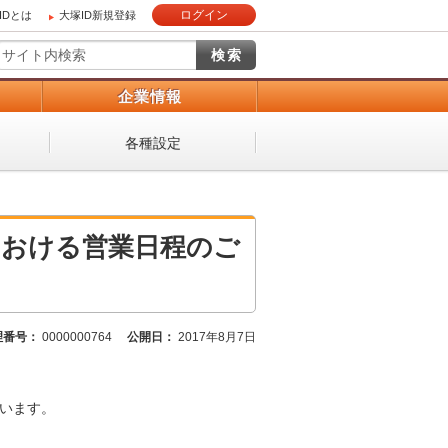
ログイン
IDとは
大塚ID新規登録
）
企業情報
各種設定
業における営業日程のご
理番号：
0000000764
公開日：
2017年8月7日
ざいます。