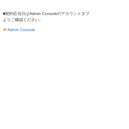
■契約応当日はAdmin Consoleのアカウントタブ
よりご確認ください。
Admin Console
今後ともたよれーるAdobe Creative Cloudをご
愛顧いただけますようお願い申し上げます。
【本件に関するお問い合わせ先】
株式会社 大塚商会
MMオペレーション部クラウドグループ
アドビソリューション課
たよれーるAdobe Creative Cloud担当
adobegroup@otsuka-shokai.co.jp
電話：03-3514-7580