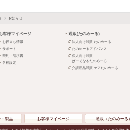
せ
お知らせ
お客様マイページ
通販(たのめーる)
お役立ち情報
法人向け通販 たのめーる
サポート
たのめーるアドバンス
契約・請求書
個人向け通販
ぱーそなるたのめーる
各種設定
介護用品通販 ケアたのめーる
ン・製品
お客様マイページ
通販（たのめーる