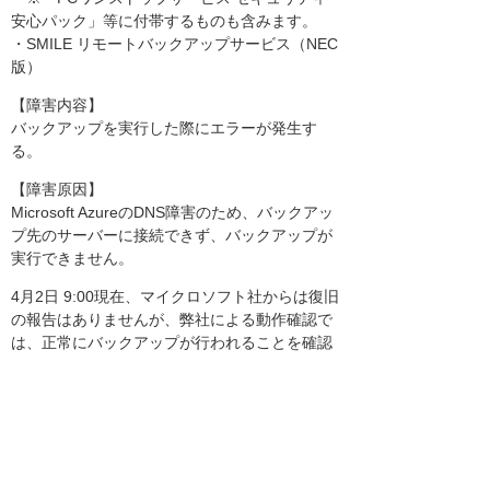
安心パック」等に付帯するものも含みます。
・SMILE リモートバックアップサービス（NEC
版）
【障害内容】
バックアップを実行した際にエラーが発生す
る。
【障害原因】
Microsoft AzureのDNS障害のため、バックアッ
プ先のサーバーに接続できず、バックアップが
実行できません。
4月2日 9:00現在、マイクロソフト社からは復旧
の報告はありませんが、弊社による動作確認で
は、正常にバックアップが行われることを確認
しております。
詳しい状況が判明しましたら、改めてご連絡さ
せていただきます。
なお、上記時間帯のバックアップがエラーとな
った場合でも、再度バックアップを実行するこ