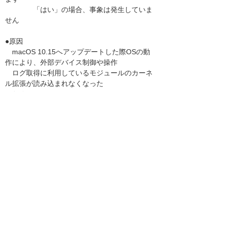
「はい」の場合、事象は発生していま
せん
●原因
macOS 10.15へアップデートした際OSの動
作により、外部デバイス制御や操作
ログ取得に利用しているモジュールのカーネ
ル拡張が読み込まれなくなった
ため
●修正
2020年1月下旬にISM Macクライアントの修
正対応を予定しています。
------------------------------------------------------------
------------
ISM CloudOne Macクライアントが重複して登
録される
------------------------------------------------------------
------------
●対象環境