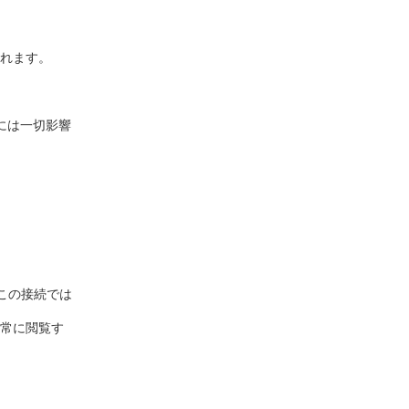
れます。
作には一切影響
この接続では
常に閲覧す