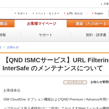
大塚
サポート
イベント・セミナー
お問い合わせ
English
製品
お客様マイページ
通販（たのめーる
情報
サポート
契約・請求書
せ
お知らせ
【QND ISMCサービス】URL Filtering
InterSafe のメンテナンスについて
お知らせ管理
メンテナンス
お客様各位
ISM CloudOne オプション機能およびQND Premium / Advance
ップサービス加入者様向けにご提供しておりますWebフィルター機能