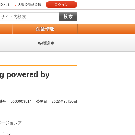
ログイン
IDとは
大塚ID新規登録
）
企業情報
各種設定
 powered by
番号：
0000003514
公開日：
2023年3月20日
年間バージョンア
「URL