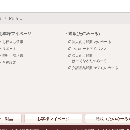
せ
お知らせ
お客様マイページ
通販(たのめーる)
お役立ち情報
法人向け通販 たのめーる
サポート
たのめーるアドバンス
契約・請求書
個人向け通販
ぱーそなるたのめーる
各種設定
介護用品通販 ケアたのめーる
ン・製品
お客様マイページ
通販（たのめーる