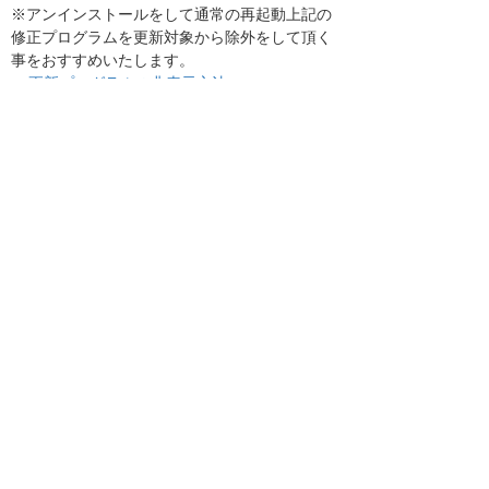
※アンインストールをして通常の再起動上記の
修正プログラムを更新対象から除外をして頂く
事をおすすめいたします。
更新プログラムの非表示方法
たよれーるコンタクトセンター
お客様マイページトップへ
お客様マイページ
最新のお知らせ
お知らせ
イベント・セミナー
お問い合わせ
ニュース・お知らせ
情報セキュリティ基本方針
個人情報保護方針
ソーシャルメディア利用方針
サイトの利用条件
ヘルプ
サイトマップ
English
©
2026 OTSUKA CORPORATION