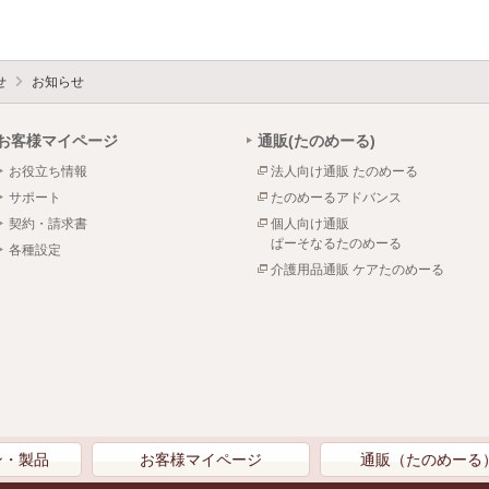
せ
お知らせ
お客様マイページ
通販(たのめーる)
お役立ち情報
法人向け通販 たのめーる
サポート
たのめーるアドバンス
契約・請求書
個人向け通販
ぱーそなるたのめーる
各種設定
介護用品通販 ケアたのめーる
ン・製品
お客様マイページ
通販（たのめーる